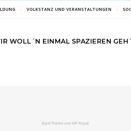
Volkstanz in Kärnten
ILDUNG
VOLKSTANZ UND VERANSTALTUNGEN
SOC
IR WOLL´N EINMAL SPAZIEREN GEH
Bard Theme von
WP Royal
.