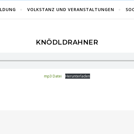
Volkstanz in Kärnten
ILDUNG
VOLKSTANZ UND VERANSTALTUNGEN
SOC
KNÖDLDRAHNER
mp3 Datei
Herunterladen