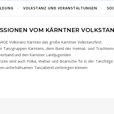
Volkstanz in Kärnten
ILDUNG
VOLKSTANZ UND VERANSTALTUNGEN
SOC
SSIONEN VOM KÄRNTNER VOLKSTA
e ARGE Volkstanz Kärnten das große Kärntner Volkstanzfest.
en Tanzgruppen Kärntens, dem Bund der Heimat- und Trachtenv
erband und den Kärntner Landjugenden.
en sind auch Polka, Walzer und Boarische fix in der Tanzfolge e
nen unterhaltsamen Tanzabend verbringen können.